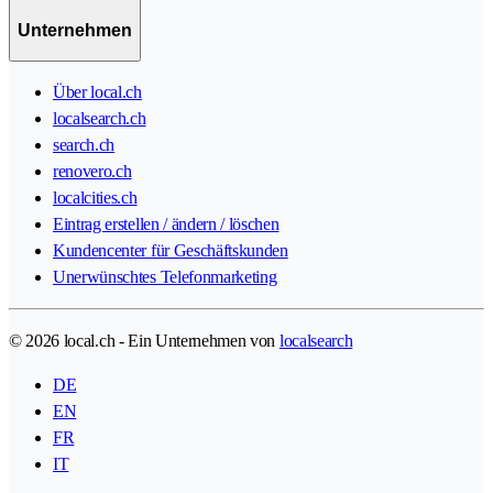
Unternehmen
Über local.ch
localsearch.ch
search.ch
renovero.ch
localcities.ch
Eintrag erstellen / ändern / löschen
Kundencenter für Geschäftskunden
Unerwünschtes Telefonmarketing
© 2026 local.ch - Ein Unternehmen von
localsearch
DE
EN
FR
IT