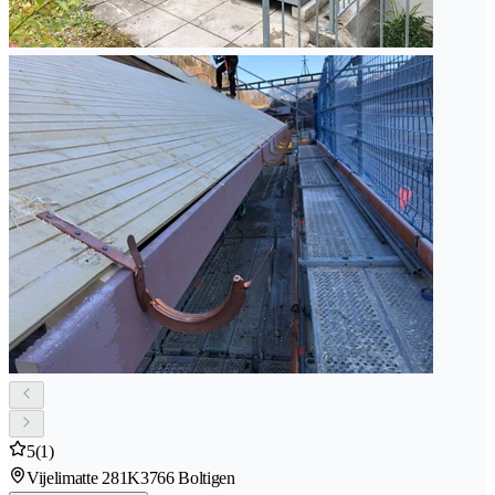
5
(1)
Vijelimatte 281K
3766 Boltigen