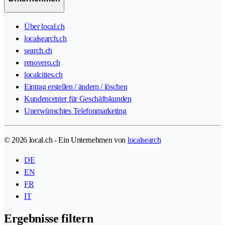
Über local.ch
localsearch.ch
search.ch
renovero.ch
localcities.ch
Eintrag erstellen / ändern / löschen
Kundencenter für Geschäftskunden
Unerwünschtes Telefonmarketing
© 2026 local.ch - Ein Unternehmen von
localsearch
DE
EN
FR
IT
Ergebnisse filtern