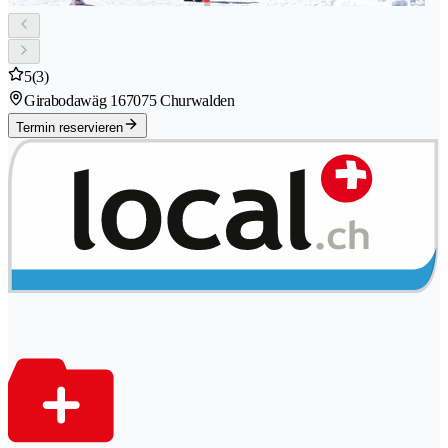
5
(3)
Girabodawäg 16
7075 Churwalden
Termin reservieren