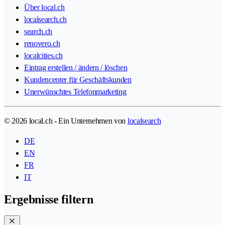
Über local.ch
localsearch.ch
search.ch
renovero.ch
localcities.ch
Eintrag erstellen / ändern / löschen
Kundencenter für Geschäftskunden
Unerwünschtes Telefonmarketing
© 2026 local.ch - Ein Unternehmen von
localsearch
DE
EN
FR
IT
Ergebnisse filtern