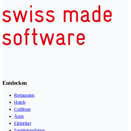
Entdecken
Restaurants
Hotels
Coiffeure
Ärzte
Elektriker
Sanitärinstallation