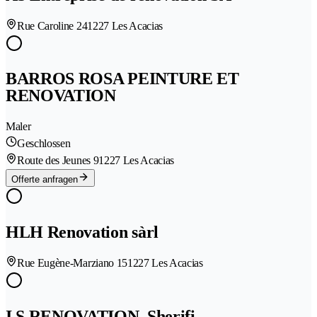
Rue Caroline 24
1227 Les Acacias
BARROS ROSA PEINTURE ET
RENOVATION
Maler
Geschlossen
Route des Jeunes 9
1227 Les Acacias
Offerte anfragen
HLH Renovation sàrl
Rue Eugène-Marziano 15
1227 Les Acacias
I.S RENOVATION, Sherifi