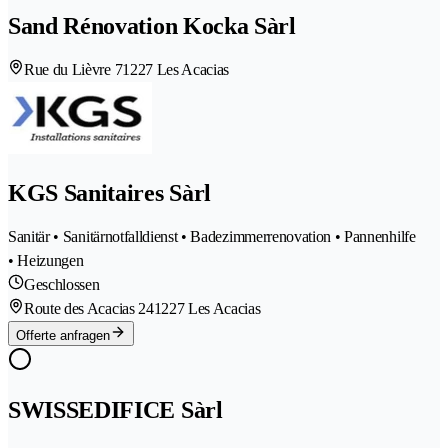
Sand Rénovation Kocka Sàrl
Rue du Lièvre 7
1227 Les Acacias
KGS Sanitaires Sàrl
Sanitär • Sanitärnotfalldienst • Badezimmerrenovation • Pannenhilfe
• Heizungen
Geschlossen
Route des Acacias 24
1227 Les Acacias
Offerte anfragen
SWISSEDIFICE Sàrl