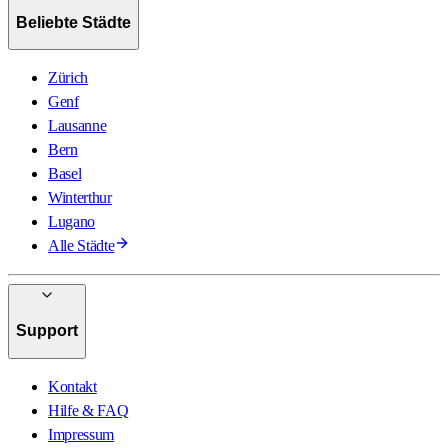
Beliebte Städte
Zürich
Genf
Lausanne
Bern
Basel
Winterthur
Lugano
Alle Städte
Support
Kontakt
Hilfe & FAQ
Impressum