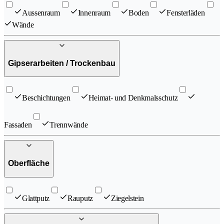
Aussenraum
Innenraum
Boden
Fensterläden
Wände
Gipserarbeiten / Trockenbau
Beschichtungen
Heimat- und Denkmalsschutz
Fassaden
Trennwände
Oberfläche
Glattputz
Rauputz
Ziegelstein