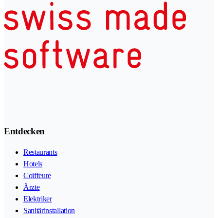
Entdecken
Restaurants
Hotels
Coiffeure
Ärzte
Elektriker
Sanitärinstallation