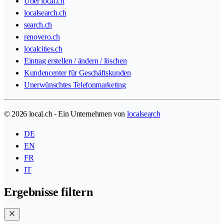
Über local.ch
localsearch.ch
search.ch
renovero.ch
localcities.ch
Eintrag erstellen / ändern / löschen
Kundencenter für Geschäftskunden
Unerwünschtes Telefonmarketing
© 2026 local.ch - Ein Unternehmen von
localsearch
DE
EN
FR
IT
Ergebnisse filtern