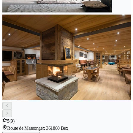
5
(9)
Route de Massongex 36
1880 Bex