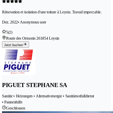
Rénovation et isolation d'une toiture à Leysin. Travail impeccable.
Dez. 2022
• Anonymous user
5
(2)
Route des Ormonts 26
1854 Leysin
Jetzt buchen
PIGUET STEPHANE SA
Sanitär • Heizungen • Alternativenergie • Sanitärnotfalldienst
• Pannenhilfe
Geschlossen