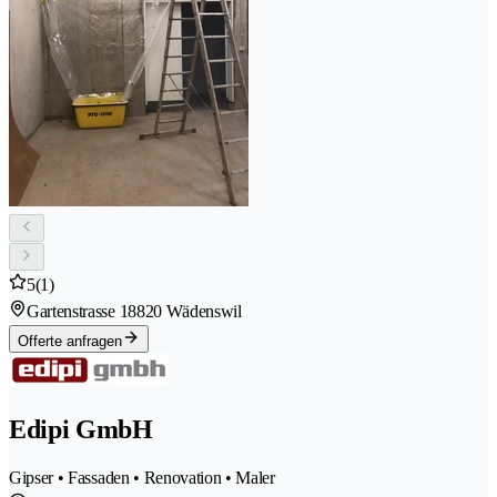
5
(1)
Gartenstrasse 1
8820 Wädenswil
Offerte anfragen
Edipi GmbH
Gipser • Fassaden • Renovation • Maler