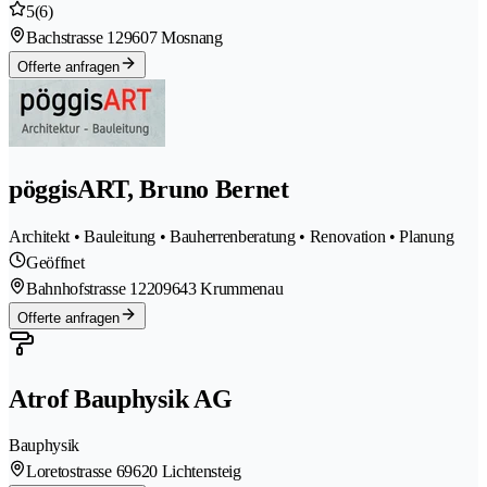
5
(6)
Bachstrasse 12
9607 Mosnang
Offerte anfragen
pöggisART, Bruno Bernet
Architekt • Bauleitung • Bauherrenberatung • Renovation • Planung
Geöffnet
Bahnhofstrasse 1220
9643 Krummenau
Offerte anfragen
Atrof Bauphysik AG
Bauphysik
Loretostrasse 6
9620 Lichtensteig