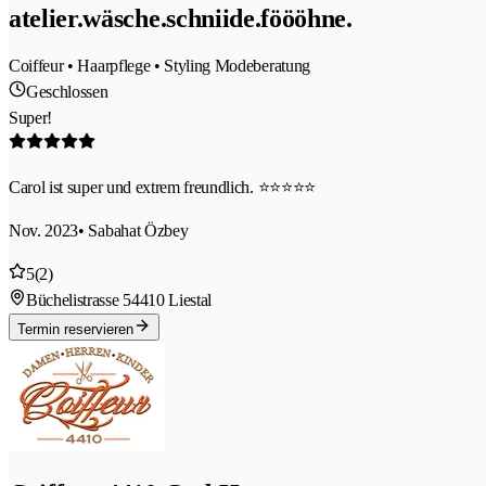
atelier.wäsche.schniide.föööhne.
Coiffeur • Haarpflege • Styling Modeberatung
Geschlossen
Super!
Carol ist super und extrem freundlich. ⭐️⭐️⭐️⭐️⭐️
Nov. 2023
• Sabahat Özbey
5
(2)
Büchelistrasse 5
4410 Liestal
Termin reservieren