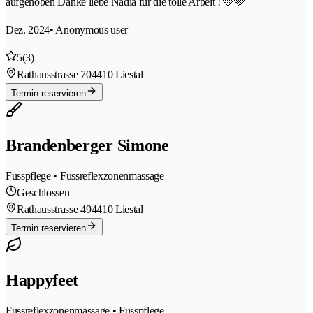
aufgehoben Danke liebe Nadia für die tolle Arbeit ! 🩷🩷
Dez. 2024
• Anonymous user
5
(3)
Rathausstrasse 70
4410 Liestal
Termin reservieren
Brandenberger Simone
Fusspflege • Fussreflexzonenmassage
Geschlossen
Rathausstrasse 49
4410 Liestal
Termin reservieren
Happyfeet
Fussreflexzonenmassage • Fusspflege