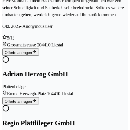
Herr Morina hat mein Badezimmer komplett umgebaut. Ich war von
seiner Schnelligkeit und Sauberkeit sehr beeindruckt. Sollte es weitere
umbauten geben, werde ich gerne wieder auf ihn zurückkommen.
Okt. 2025
• Anonymous user
5
(1)
Grossmattstrasse 20
4410 Liestal
Offerte anfragen
Adrian Herzog GmbH
Plattenbeläge
Emma Herwegh-Platz 10
4410 Liestal
Offerte anfragen
Regio Plättlileger GmbH