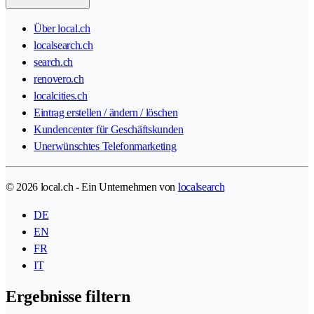
Über local.ch
localsearch.ch
search.ch
renovero.ch
localcities.ch
Eintrag erstellen / ändern / löschen
Kundencenter für Geschäftskunden
Unerwünschtes Telefonmarketing
© 2026 local.ch - Ein Unternehmen von
localsearch
DE
EN
FR
IT
Ergebnisse filtern