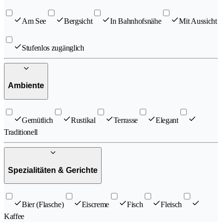
Am See
Bergsicht
In Bahnhofsnähe
Mit Aussicht
Stufenlos zugänglich
Ambiente
Gemütlich
Rustikal
Terrasse
Elegant
Traditionell
Spezialitäten & Gerichte
Bier (Flasche)
Eiscreme
Fisch
Fleisch
Kaffee