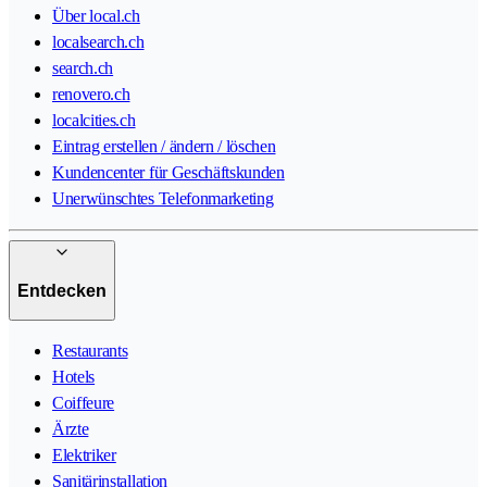
Über local.ch
localsearch.ch
search.ch
renovero.ch
localcities.ch
Eintrag erstellen / ändern / löschen
Kundencenter für Geschäftskunden
Unerwünschtes Telefonmarketing
Entdecken
Restaurants
Hotels
Coiffeure
Ärzte
Elektriker
Sanitärinstallation