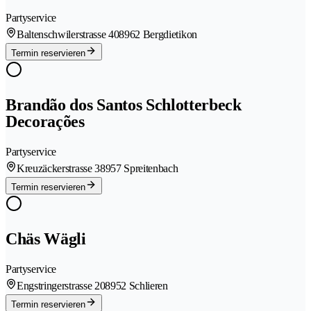
Partyservice
Baltenschwilerstrasse 40
8962 Bergdietikon
Termin reservieren
Brandão dos Santos Schlotterbeck
Decorações
Partyservice
Kreuzäckerstrasse 3
8957 Spreitenbach
Termin reservieren
Chäs Wägli
Partyservice
Engstringerstrasse 20
8952 Schlieren
Termin reservieren