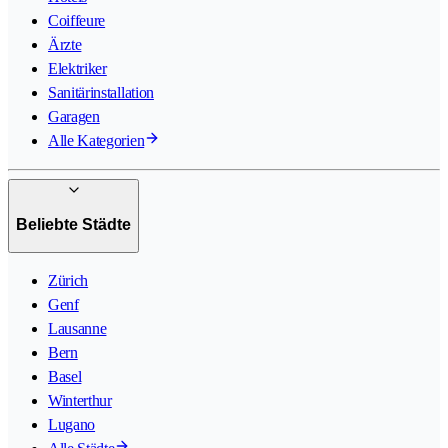
Coiffeure
Ärzte
Elektriker
Sanitärinstallation
Garagen
Alle Kategorien
Beliebte Städte
Zürich
Genf
Lausanne
Bern
Basel
Winterthur
Lugano