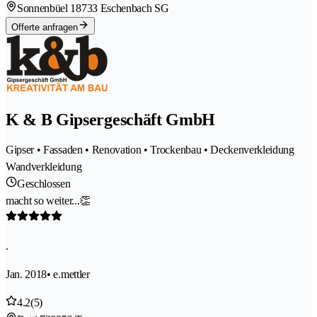
Sonnenbüel 1
8733 Eschenbach SG
Offerte anfragen
K & B Gipsergeschäft GmbH
Gipser • Fassaden • Renovation • Trockenbau • Deckenverkleidung
Wandverkleidung
Geschlossen
macht so weiter...👏
.
Jan. 2018
• e.mettler
4.2
(5)