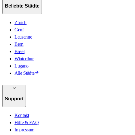
Beliebte Städte
Zürich
Genf
Lausanne
Bern
Basel
Winterthur
Lugano
Alle Städte
Support
Kontakt
Hilfe & FAQ
Impressum