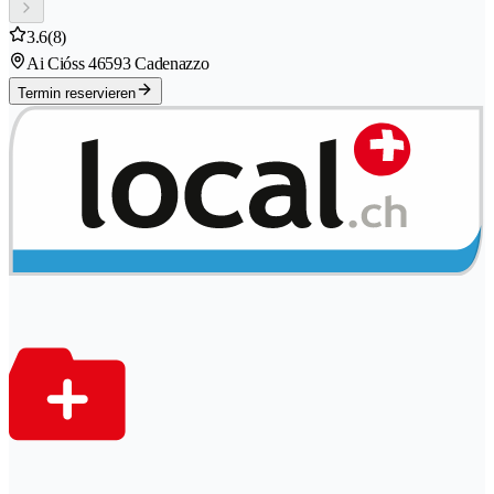
3.6
(8)
Ai Cióss 4
6593 Cadenazzo
Termin reservieren