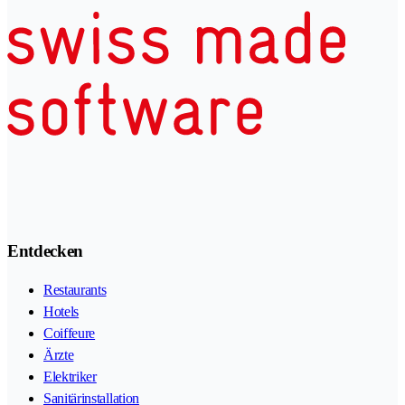
Entdecken
Restaurants
Hotels
Coiffeure
Ärzte
Elektriker
Sanitärinstallation