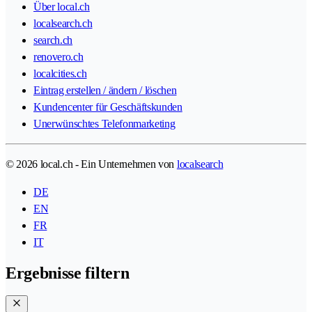
Über local.ch
localsearch.ch
search.ch
renovero.ch
localcities.ch
Eintrag erstellen / ändern / löschen
Kundencenter für Geschäftskunden
Unerwünschtes Telefonmarketing
© 2026 local.ch - Ein Unternehmen von
localsearch
DE
EN
FR
IT
Ergebnisse filtern