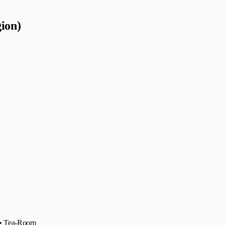
ion)
r • Tea-Room