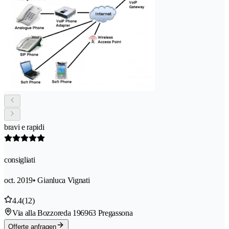
bravi e rapidi
consigliati
oct. 2019
• Gianluca Vignati
4.4
(12)
Via alla Bozzoreda 19
6963 Pregassona
Offerte anfragen