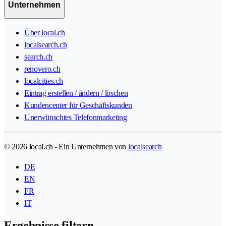
Unternehmen
Über local.ch
localsearch.ch
search.ch
renovero.ch
localcities.ch
Eintrag erstellen / ändern / löschen
Kundencenter für Geschäftskunden
Unerwünschtes Telefonmarketing
© 2026 local.ch - Ein Unternehmen von
localsearch
DE
EN
FR
IT
Ergebnisse filtern