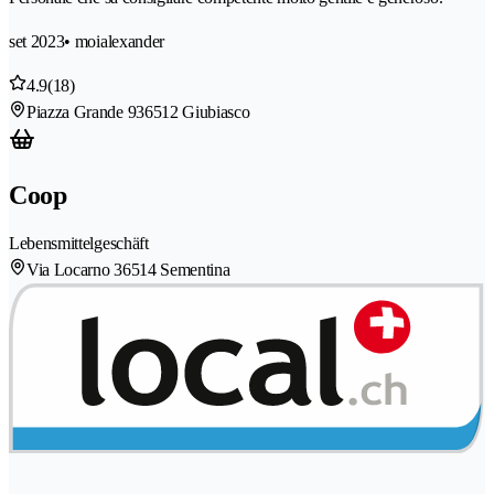
set 2023
• moialexander
4.9
(18)
Piazza Grande 93
6512 Giubiasco
Coop
Lebensmittelgeschäft
Via Locarno 3
6514 Sementina