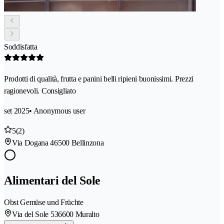
Soddisfatta
Prodotti di qualità, frutta e panini belli ripieni buonissimi. Prezzi
ragionevoli. Consigliato
set 2025
• Anonymous user
5
(2)
Via Dogana 4
6500 Bellinzona
Alimentari del Sole
Obst Gemüse und Früchte
Via del Sole 53
6600 Muralto