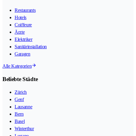
Restaurants
Hotels
Coiffeure
Ärzte
Elektriker
Sanitärinstallation
Garagen
Alle Kategorien
Beliebte Städte
Zürich
Genf
Lausanne
Bern
Basel
Winterthur
Lugano