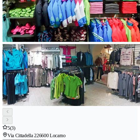
5
(3)
Via Cittadella 22
6600 Locarno