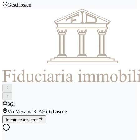
Geschlossen
3
(2)
Via Mezzana 31A
6616 Losone
Termin reservieren