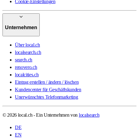
Cookie-Einstellungen
Unternehmen
Über local.ch
localsearch.ch
search.ch
renovero.ch
localcities.ch
Eintrag erstellen / ändern / löschen
Kundencenter für Geschäftskunden
Unerwünschtes Telefonmarketing
© 2026 local.ch - Ein Unternehmen von
localsearch
DE
EN