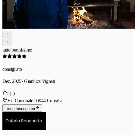
tutto buonissimo
consigliato
Dez. 2025
• Gianluca Vignati
5
(1)
Via Cantonale 9
6944 Cureglia
Tisch reservieren