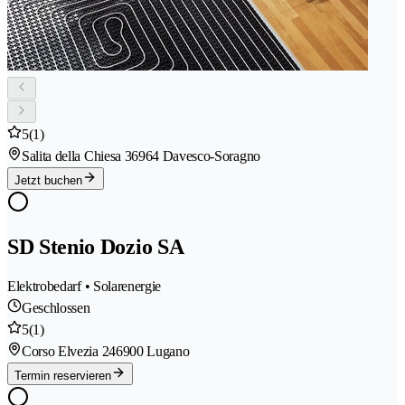
5
(1)
Salita della Chiesa 3
6964 Davesco-Soragno
Jetzt buchen
SD Stenio Dozio SA
Elektrobedarf • Solarenergie
Geschlossen
5
(1)
Corso Elvezia 24
6900 Lugano
Termin reservieren