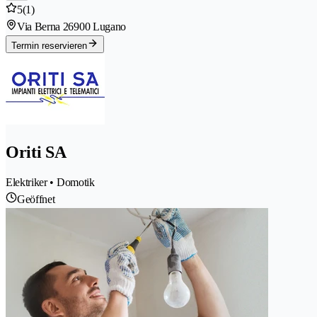
5
(1)
Via Berna 2
6900 Lugano
Termin reservieren
Oriti SA
Elektriker • Domotik
Geöffnet