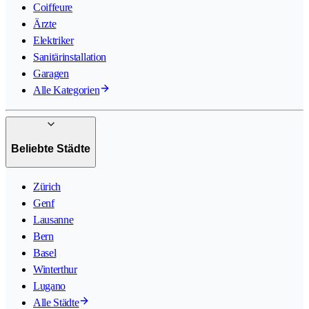
Coiffeure
Ärzte
Elektriker
Sanitärinstallation
Garagen
Alle Kategorien
Beliebte Städte
Zürich
Genf
Lausanne
Bern
Basel
Winterthur
Lugano
Alle Städte