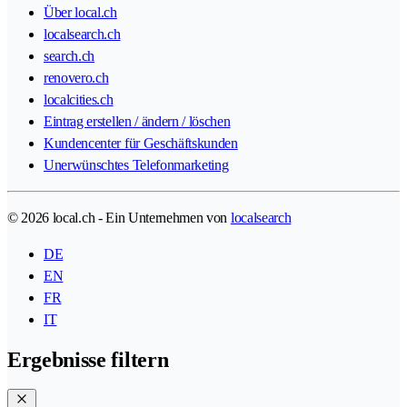
Über local.ch
localsearch.ch
search.ch
renovero.ch
localcities.ch
Eintrag erstellen / ändern / löschen
Kundencenter für Geschäftskunden
Unerwünschtes Telefonmarketing
© 2026 local.ch - Ein Unternehmen von
localsearch
DE
EN
FR
IT
Ergebnisse filtern