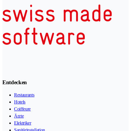
Entdecken
Restaurants
Hotels
Coiffeure
Ärzte
Elektriker
Sanitärinstallation