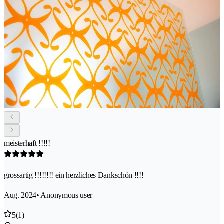
meisterhaft !!!!!
grossartig !!!!!!!! ein herzliches Dankschön !!!!
Aug. 2024
• Anonymous user
5
(1)