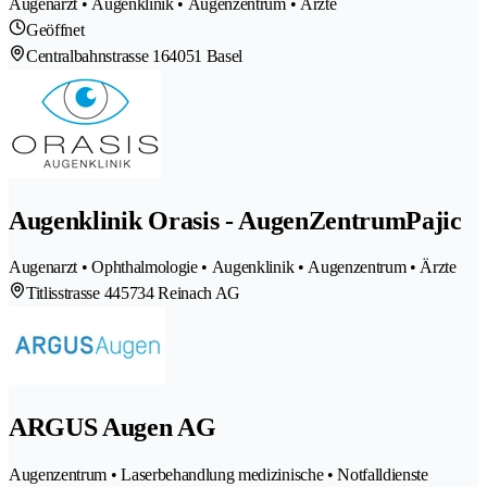
Augenarzt • Augenklinik • Augenzentrum • Ärzte
Geöffnet
Centralbahnstrasse 16
4051 Basel
Augenklinik Orasis - AugenZentrumPajic
Augenarzt • Ophthalmologie • Augenklinik • Augenzentrum • Ärzte
Titlisstrasse 44
5734 Reinach AG
ARGUS Augen AG
Augenzentrum • Laserbehandlung medizinische • Notfalldienste