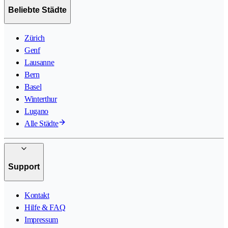
Beliebte Städte
Zürich
Genf
Lausanne
Bern
Basel
Winterthur
Lugano
Alle Städte
Support
Kontakt
Hilfe & FAQ
Impressum