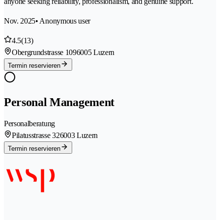
anyone seeking reliability, professionalism, and genuine support.
Nov. 2025
• Anonymous user
4.5
(13)
Obergrundstrasse 109
6005 Luzern
Termin reservieren
Personal Management
Personalberatung
Pilatusstrasse 32
6003 Luzern
Termin reservieren