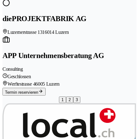
diePROJEKTFABRIK AG
Luzernerstrasse 131
6014 Luzern
APP Unternehmensberatung AG
Consulting
Geschlossen
Werftestrasse 4
6005 Luzern
Termin reservieren
1
2
3