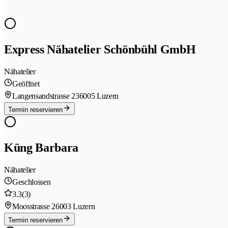
Express Nähatelier Schönbühl GmbH
Nähatelier
Geöffnet
Langensandstrasse 23
6005 Luzern
Termin reservieren
Küng Barbara
Nähatelier
Geschlossen
3.3
(3)
Moosstrasse 2
6003 Luzern
Termin reservieren