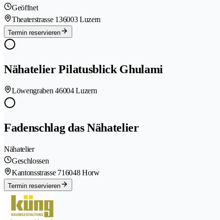
Geöffnet
Theaterstrasse 13
6003 Luzern
Termin reservieren
Nähatelier Pilatusblick Ghulami
Löwengraben 4
6004 Luzern
Fadenschlag das Nähatelier
Nähatelier
Geschlossen
Kantonsstrasse 71
6048 Horw
Termin reservieren