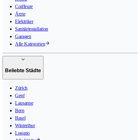
Coiffeure
Ärzte
Elektriker
Sanitärinstallation
Garagen
Alle Kategorien
Beliebte Städte
Zürich
Genf
Lausanne
Bern
Basel
Winterthur
Lugano