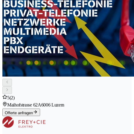
5
(2)
Maihofstrasse 62A
6006 Luzern
Offerte anfragen