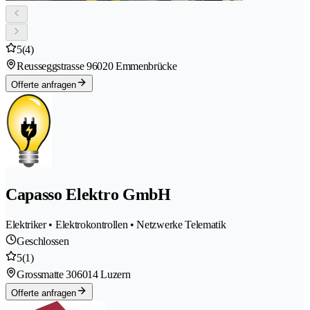
5
(4)
Reusseggstrasse 9
6020 Emmenbrücke
Offerte anfragen
Capasso Elektro GmbH
Elektriker • Elektrokontrollen • Netzwerke Telematik
Geschlossen
5
(1)
Grossmatte 30
6014 Luzern
Offerte anfragen