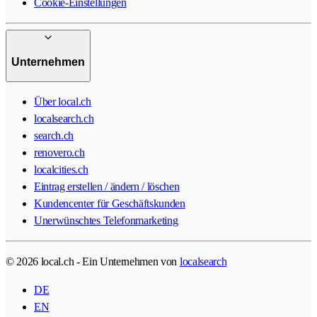
Cookie-Einstellungen
Unternehmen
Über local.ch
localsearch.ch
search.ch
renovero.ch
localcities.ch
Eintrag erstellen / ändern / löschen
Kundencenter für Geschäftskunden
Unerwünschtes Telefonmarketing
© 2026 local.ch - Ein Unternehmen von
localsearch
DE
EN