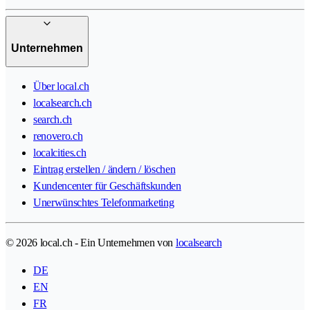
Unternehmen
Über local.ch
localsearch.ch
search.ch
renovero.ch
localcities.ch
Eintrag erstellen / ändern / löschen
Kundencenter für Geschäftskunden
Unerwünschtes Telefonmarketing
© 2026 local.ch - Ein Unternehmen von
localsearch
DE
EN
FR