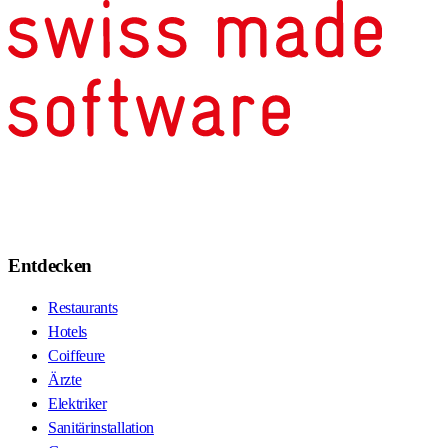
Entdecken
Restaurants
Hotels
Coiffeure
Ärzte
Elektriker
Sanitärinstallation