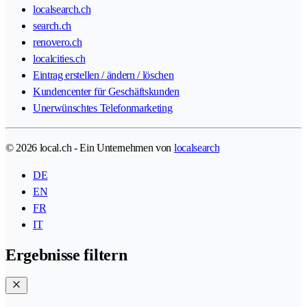
localsearch.ch
search.ch
renovero.ch
localcities.ch
Eintrag erstellen / ändern / löschen
Kundencenter für Geschäftskunden
Unerwünschtes Telefonmarketing
© 2026 local.ch - Ein Unternehmen von
localsearch
DE
EN
FR
IT
Ergebnisse filtern