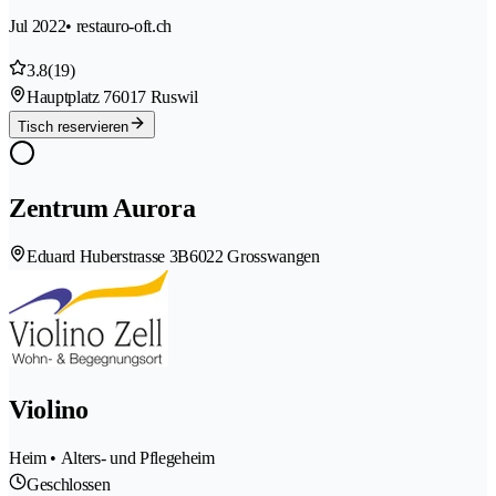
Jul 2022
• restauro-oft.ch
3.8
(19)
Hauptplatz 7
6017 Ruswil
Tisch reservieren
Zentrum Aurora
Eduard Huberstrasse 3B
6022 Grosswangen
Violino
Heim • Alters- und Pflegeheim
Geschlossen