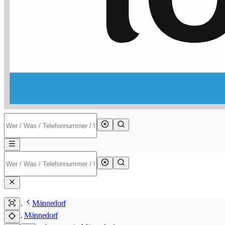
Männedorf
Männedorf