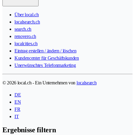
Über local.ch
localsearch.ch
search.ch
renovero.ch
localcities.ch
Eintrag erstellen / ändern / löschen
Kundencenter für Geschäftskunden
Unerwünschtes Telefonmarketing
© 2026 local.ch - Ein Unternehmen von
localsearch
DE
EN
FR
IT
Ergebnisse filtern