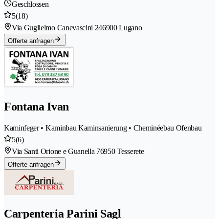
Geschlossen
5
(18)
Via Guglielmo Canevascini 24
6900 Lugano
Offerte anfragen
Fontana Ivan
Kaminfeger • Kaminbau Kaminsanierung • Cheminéebau Ofenbau
5
(6)
Via Santi Orione e Guanella 7
6950 Tesserete
Offerte anfragen
Carpenteria Parini Sagl