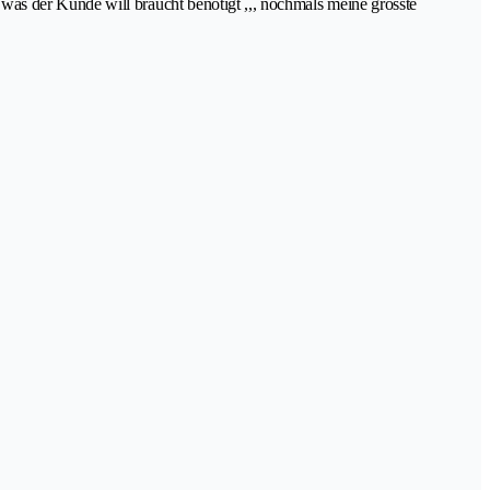
as der Kunde will braucht benötigt ,,, nochmals meine grösste