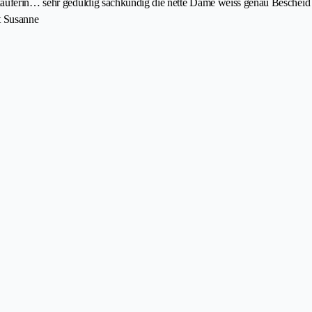
käuferin… sehr geduldig sachkundig die nette Dame weiss genau Bescheid w
t Susanne