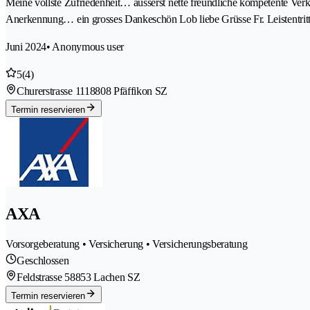
Meine vollste Zufriedenheit… äusserst nette freundliche kompetente Ver
Anerkennung… ein grosses Dankeschön Lob liebe Grüsse Fr. Leistentrit
Juni 2024
• Anonymous user
5
(4)
Churerstrasse 111
8808 Pfäffikon SZ
Termin reservieren
AXA
Vorsorgeberatung • Versicherung • Versicherungsberatung
Geschlossen
Feldstrasse 5
8853 Lachen SZ
Termin reservieren