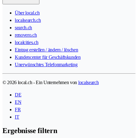
Über local.ch
localsearch.ch
search.ch
renovero.ch
localcities.ch
Eintrag erstellen / ändern / löschen
Kundencenter für Geschäftskunden
Unerwünschtes Telefonmarketing
© 2026 local.ch - Ein Unternehmen von
localsearch
DE
EN
FR
IT
Ergebnisse filtern