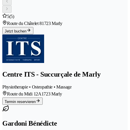
5
(5)
Route du Châtelet 8
1723 Marly
Jetzt buchen
Centre ITS - Succurçale de Marly
Physiotherapie • Osteopathie • Massage
Route du Midi 12A
1723 Marly
Termin reservieren
Gardoni Bénédicte