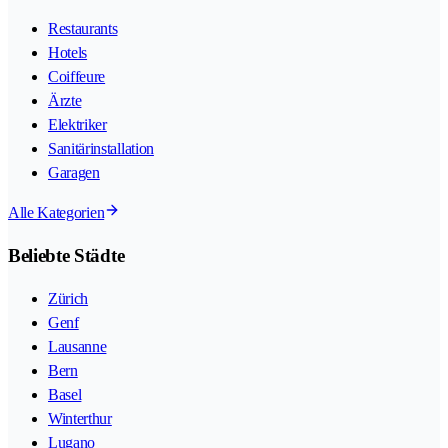
Restaurants
Hotels
Coiffeure
Ärzte
Elektriker
Sanitärinstallation
Garagen
Alle Kategorien
Beliebte Städte
Zürich
Genf
Lausanne
Bern
Basel
Winterthur
Lugano