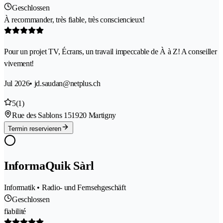
Geschlossen
À recommander, très fiable, très consciencieux!
Pour un projet TV, Écrans, un travail impeccable de À à Z! A conseiller
vivement!
Jul 2026
• jd.saudan@netplus.ch
5
(1)
Rue des Sablons 15
1920 Martigny
Termin reservieren
InformaQuik Sàrl
Informatik • Radio- und Fernsehgeschäft
Geschlossen
fiabilité