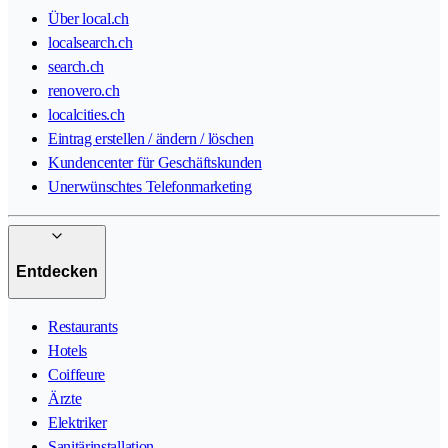
Über local.ch
localsearch.ch
search.ch
renovero.ch
localcities.ch
Eintrag erstellen / ändern / löschen
Kundencenter für Geschäftskunden
Unerwünschtes Telefonmarketing
Entdecken
Restaurants
Hotels
Coiffeure
Ärzte
Elektriker
Sanitärinstallation